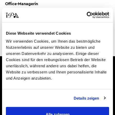
Office-Managerin
Frau Jessica Lobnig
IPA Internationale Personal Agentur AG
Churer Strasse 4
9485 Nendeln
Diese Webseite verwendet Cookies
Liechtenstein
Wir verwenden Cookies, um Ihnen das bestmögliche
Nutzererlebnis auf unserer Website zu bieten und
unseren Datenverkehr zu analysieren. Einige dieser
Cookies sind für den reibungslosen Betrieb der Website
unerlässlich, während andere uns dabei helfen, die
Website zu verbessern und Ihnen personalisierte Inhalte
und Anzeigen anzubieten.
Für Unternehmen
Details zeigen
Karriereberatung
Alle zulassen