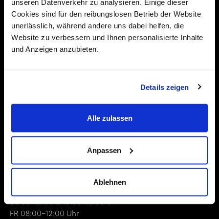
Karriereberatung
unseren Datenverkehr zu analysieren. Einige dieser
Cookies sind für den reibungslosen Betrieb der Website
Über uns
unerlässlich, während andere uns dabei helfen, die
Kontakt
Website zu verbessern und Ihnen personalisierte Inhalte
und Anzeigen anzubieten.
+423 375 04 34
office@ipa.jobs
Details zeigen
IPA Internationale Personal Agentur
Alle zulassen
Liechtenstein
Churer Strasse 4
Anpassen
9485 Nendeln
Öffnungszeiten
Ablehnen
MO - DO
08:00-12:00 & 13:00-18:00 Uhr
FR 08:00-12:00 Uhr