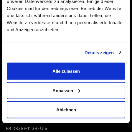
Karriereberatung
unseren Datenverkehr zu analysieren. Einige dieser
Cookies sind für den reibungslosen Betrieb der Website
Über uns
unerlässlich, während andere uns dabei helfen, die
Kontakt
Website zu verbessern und Ihnen personalisierte Inhalte
und Anzeigen anzubieten.
+423 375 04 34
office@ipa.jobs
Details zeigen
IPA Internationale Personal Agentur
Alle zulassen
Liechtenstein
Churer Strasse 4
Anpassen
9485 Nendeln
Öffnungszeiten
Ablehnen
MO - DO
08:00-12:00 & 13:00-18:00 Uhr
FR 08:00-12:00 Uhr