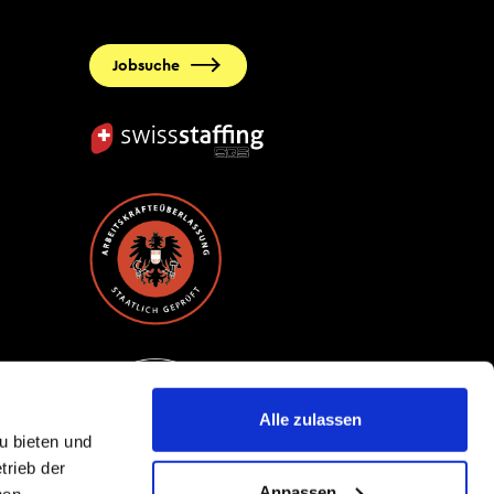
Jobsuche
Alle zulassen
u bieten und
trieb der
Anpassen