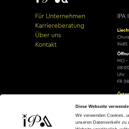
Für Unternehmen
IPA 
Karriereberatung
Liech
Über uns
Chure
Kontakt
9485
Öffnu
MO -
08:00
Uhr
FR 08
Öster
Schie
Diese Webseite verwende
6800 
Wir verwenden Cookies, um
Öffnu
unseren Datenverkehr zu a
nach 