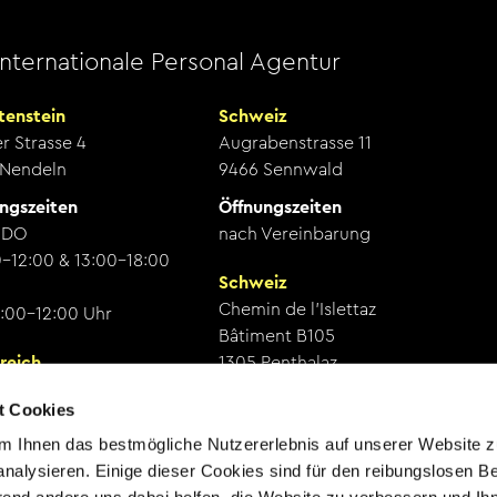
Internationale Personal Agentur
tenstein
Schweiz
r Strasse 4
Augrabenstrasse 11
 Nendeln
9466 Sennwald
ngszeiten
Öffnungszeiten
 DO
nach Vereinbarung
-12:00 & 13:00-18:00
Schweiz
Chemin de l’Islettaz
:00-12:00 Uhr
Bâtiment B105
reich
1305 Penthalaz
ßstätte 12a
Öffnungszeiten
t Cookies
Feldkirch
DI & MI
 Ihnen das bestmögliche Nutzererlebnis auf unserer Website z
ngszeiten
10:00 - 16:30 Uhr
nalysieren. Einige dieser Cookies sind für den reibungslosen Be
Vereinbarung
weitere Tage nach