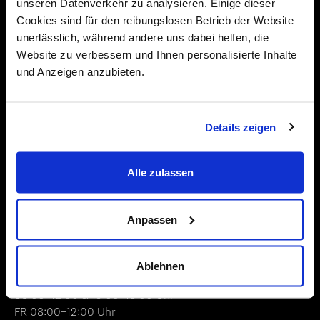
Karriereberatung
unseren Datenverkehr zu analysieren. Einige dieser
Cookies sind für den reibungslosen Betrieb der Website
Über uns
unerlässlich, während andere uns dabei helfen, die
Kontakt
Website zu verbessern und Ihnen personalisierte Inhalte
und Anzeigen anzubieten.
+423 375 04 34
office@ipa.jobs
Details zeigen
IPA Internationale Personal Agentur
Alle zulassen
Liechtenstein
Churer Strasse 4
Anpassen
9485 Nendeln
Öffnungszeiten
Ablehnen
MO - DO
08:00-12:00 & 13:00-18:00 Uhr
FR 08:00-12:00 Uhr